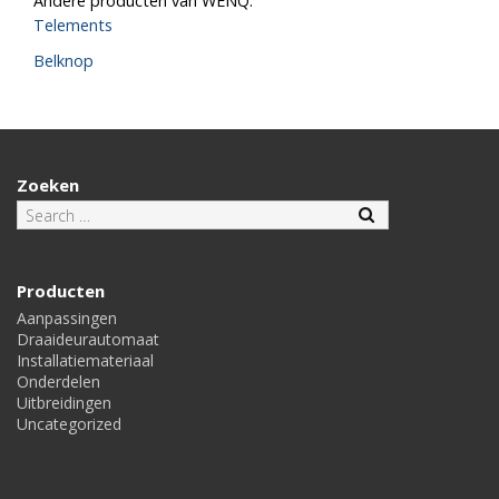
Andere producten van WENQ:
Telements
Belknop
Zoeken
Producten
Aanpassingen
Draaideurautomaat
Installatiemateriaal
Onderdelen
Uitbreidingen
Uncategorized